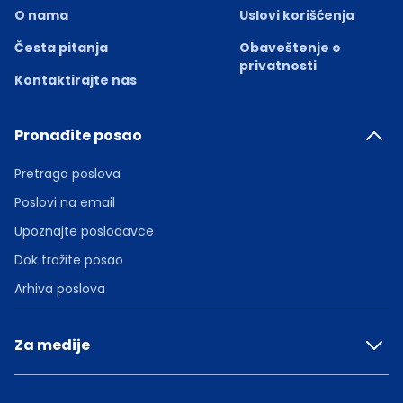
O nama
Uslovi korišćenja
Česta pitanja
Obaveštenje o
privatnosti
Kontaktirajte nas
Pronađite posao
Pretraga poslova
Poslovi na email
Upoznajte poslodavce
Dok tražite posao
Arhiva poslova
Za medije