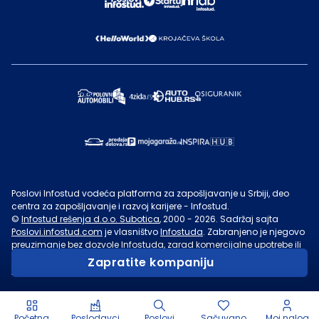
Poslovi Infostud vodeća platforma za zapošljavanje u Srbiji, deo
centra za zapošljavanje i razvoj karijere - Infostud.
©
Infostud rešenja d.o.o. Subotica
, 2000 -
2026
. Sadržaj sajta
Poslovi.infostud.com
je vlasništvo
Infostuda
. Zabranjeno je njegovo
preuzimanje bez dozvole
Infostuda
, zarad komercijalne upotrebe ili
u druge svrhe, osim za lične potrebe posetilaca sajta.
Uslovi
Zapratite kompaniju
korišćenja.
Početna
Poslodavci
Poslovi
Sačuvano
Moj nalog