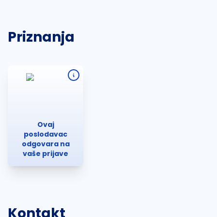
Priznanja
Ovaj
poslodavac
odgovara na
vaše prijave
Kontakt