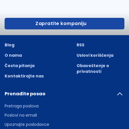
Zapratite kompaniju
Blog
RSS
O nama
Uslovi korišćenja
Česta pitanja
Obaveštenje o
privatnosti
Kontaktirajte nas
Pronađite posao
Pretraga poslova
Poslovi na email
Upoznajte poslodavce