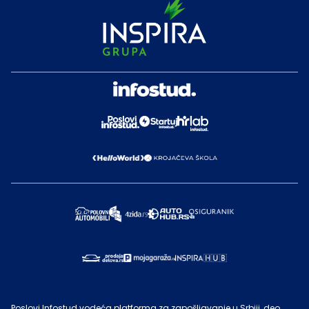
Poslovi Infostud vodeća platforma za zapošljavanje u Srbiji, deo