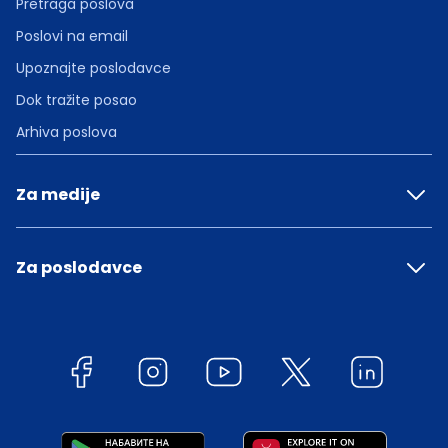
Pretraga poslova
Poslovi na email
Upoznajte poslodavce
Dok tražite posao
Arhiva poslova
Za medije
Za poslodavce