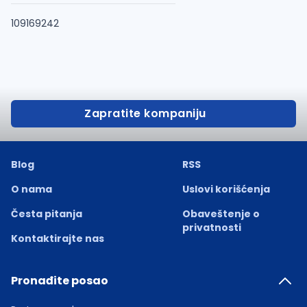
109169242
Zapratite kompaniju
Blog
RSS
O nama
Uslovi korišćenja
Česta pitanja
Obaveštenje o
privatnosti
Kontaktirajte nas
Pronađite posao