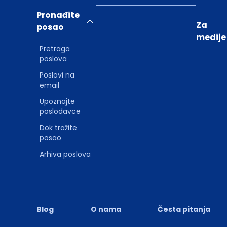
Pronađite
Za
posao
medije
Pretraga
poslova
Poslovi na
email
Upoznajte
poslodavce
Dok tražite
posao
Arhiva poslova
Blog
O nama
Česta pitanja