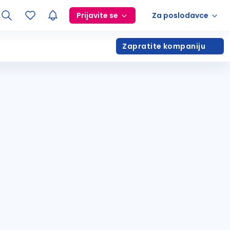
Prijavite se
Za poslodavce
Zapratite kompaniju