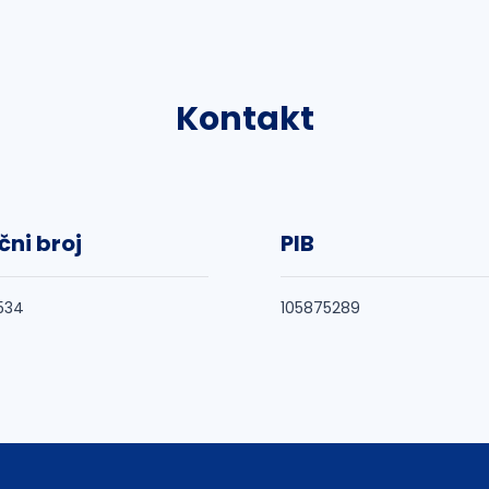
Kontakt
čni broj
PIB
534
105875289