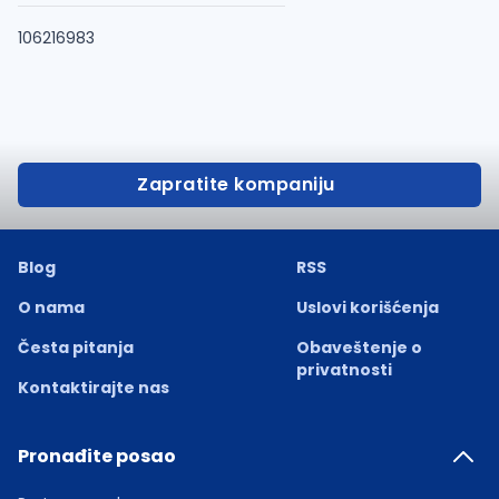
106216983
Zapratite kompaniju
Blog
RSS
O nama
Uslovi korišćenja
Česta pitanja
Obaveštenje o
privatnosti
Kontaktirajte nas
Pronađite posao