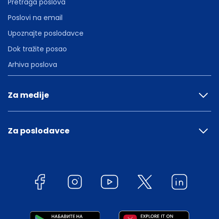
Pretraga poslova
Poslovi na email
Upoznajte poslodavce
Dok tražite posao
Arhiva poslova
Za medije
Za poslodavce