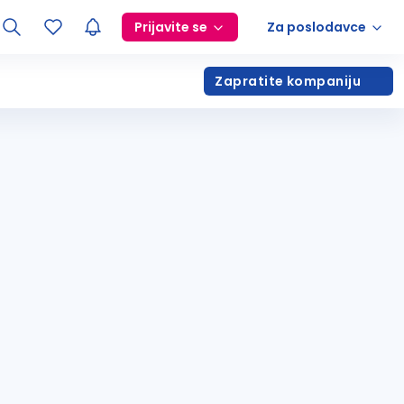
Prijavite se
Za poslodavce
Zapratite kompaniju