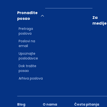
Pronađite
Za
posao
medije
Pretraga
poslova
Poslovi na
email
Upoznajte
poslodavce
Dok tražite
posao
Arhiva poslova
Blog
O nama
Česta pitanja