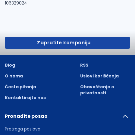
106329024
Zapratite kompaniju
Blog
RSS
O nama
Uslovi korišćenja
Česta pitanja
Obaveštenje o
privatnosti
Kontaktirajte nas
Pronađite posao
Pretraga poslova