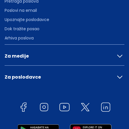
Pretraga poslova
Poslovi na email
Upoznajte poslodavce
Dok tražite posao
Arhiva poslova
Za medije
Za poslodavce