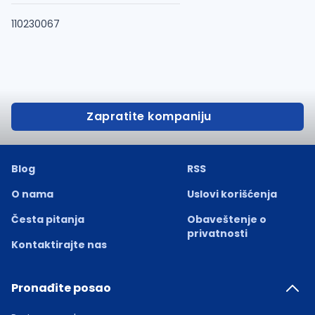
110230067
Zapratite kompaniju
Blog
RSS
O nama
Uslovi korišćenja
Česta pitanja
Obaveštenje o
privatnosti
Kontaktirajte nas
Pronađite posao