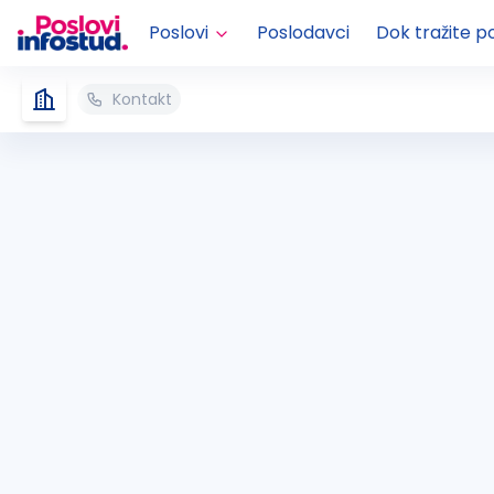
Poslovi
Poslodavci
Dok tražite p
Kontakt