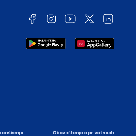
 korišćenja
Obaveštenje o privatnosti