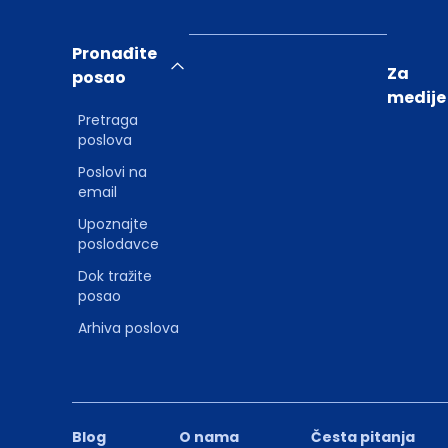
Pronađite
Za
posao
medije
Pretraga
poslova
Poslovi na
email
Upoznajte
poslodavce
Dok tražite
posao
Arhiva poslova
Blog
O nama
Česta pitanja