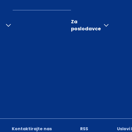
Za
poslodavce
Kontaktirajte nas
RSS
Uslovi