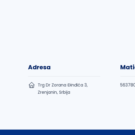
Adresa
Mati
Trg Dr Zorana Đinđića 3,
56378
Zrenjanin, Srbija