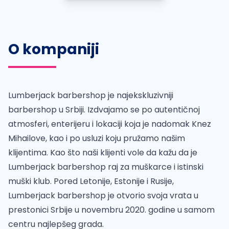
O kompaniji
Lumberjack barbershop je najekskluzivniji
barbershop u Srbiji. Izdvajamo se po autentičnoj
atmosferi, enterijeru i lokaciji koja je nadomak Knez
Mihailove, kao i po usluzi koju pružamo našim
klijentima. Kao što naši klijenti vole da kažu da je
Lumberjack barbershop raj za muškarce i istinski
muški klub. Pored Letonije, Estonije i Rusije,
Lumberjack barbershop je otvorio svoja vrata u
prestonici Srbije u novembru 2020. godine u samom
centru najlepšeg grada.