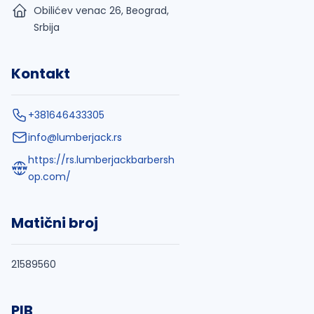
Obilićev venac 26, Beograd,
Srbija
Kontakt
+381646433305
info@lumberjack.rs
https://rs.lumberjackbarbersh
op.com/
Matični broj
21589560
PIB