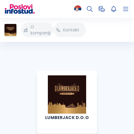
O
Kontakt
kompaniji
LUMBERJACK D.O.O