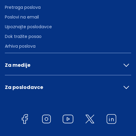
Pretraga poslova
Poslovi na email
Upoznajte poslodavce
Dok tražite posao
Arhiva poslova
Za medije
Za poslodavce