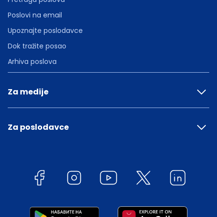
Poslovi na email
Upoznajte poslodavce
Dok tražite posao
Arhiva poslova
Za medije
Za poslodavce