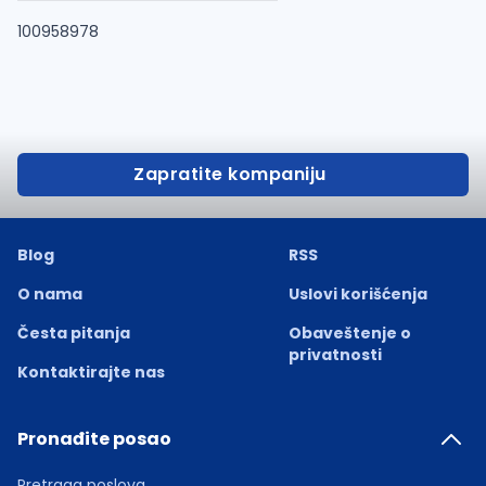
100958978
Zapratite kompaniju
Blog
RSS
O nama
Uslovi korišćenja
Česta pitanja
Obaveštenje o
privatnosti
Kontaktirajte nas
Pronađite posao
Pretraga poslova