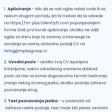
1.
Apliciranje
– bilo da se naš oglas nalazi ovde ili na
nekom drugom portalu, isti bi trebao da te odvede
na https://m-plus.talentlyft.com popunjavanjem
forme činiš prvi korak apliciranja. Ukoliko ne vidiš
oglas za sferu koja te zanima, a interesuje te
saradnja sa nama, slobodno pošalji CV na
hiring@
mplusgroup.rs
2.
Uvodni poziv
– ukoliko tvoj CV ispunjava
kriterijume, nakon određenog vremena dobićeš
poziv od nas na kome dogovaramo termin testiranja
znanja nekog stranog jezika, ukoliko pozicija zahteva
poznavanje istog.
3.
Test poznavanja jezika
– u zavisnosti od
zahteva radne pozicije, test može biti pisani, verbalni