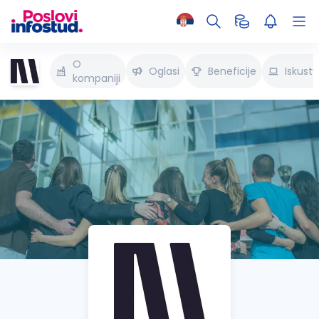
O
Oglasi
Beneficije
Iskust
kompaniji