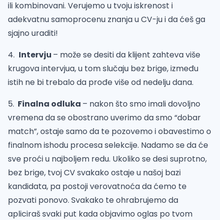
ili kombinovani. Verujemo u tvoju iskrenost i
adekvatnu samoprocenu znanja u CV-ju i da ćeš ga
sjajno uraditi!
4.
Intervju
– može se desiti da klijent zahteva više
krugova intervjua, u tom slučaju bez brige, između
istih ne bi trebalo da prođe više od nedelju dana.
5.
Finalna odluka
– nakon što smo imali dovoljno
vremena da se obostrano uverimo da smo “dobar
match”, ostaje samo da te pozovemo i obavestimo o
finalnom ishodu procesa selekcije. Nadamo se da će
sve proći u najboljem redu. Ukoliko se desi suprotno,
bez brige, tvoj CV svakako ostaje u našoj bazi
kandidata, pa postoji verovatnoća da ćemo te
pozvati ponovo. Svakako te ohrabrujemo da
apliciraš svaki put kada objavimo oglas po tvom