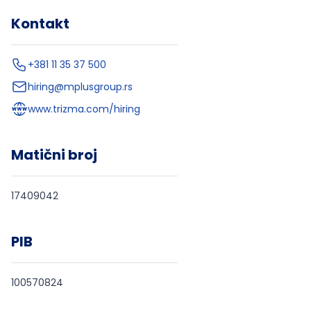
Kontakt
+381 11 35 37 500
hiring@mplusgroup.rs
www.trizma.com/hiring
Matični broj
17409042
PIB
100570824