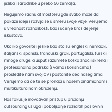
jezika i saradnike u preko 56 zemalja.
Negujemo radnu atmosfteru gde svako može da
pokaže ideje i razvija se u smeru svoje vizije. Verujemo
u vrednost raznolikosti, kao i učenje kroz deljenje
iskustava.
Ukoliko govorite i jezike kao što su: engleski, nemački,
italijanski, španski, francuski, grčki, portugalski, turski i
mnoge druge, a usput razumete koliko znači iskrena i
profesionalna podrška (i vama i korisnicima)
prosledite nam svoj CV i postanite deo našeg tima.
Verujemo da će te se pronaći u našem dinamičnom i
multikulturalnom okruženju.
Naš fokus je inovativan pristup u pružanju
outsourcing usluga i poboljšanje različitih poslovnih