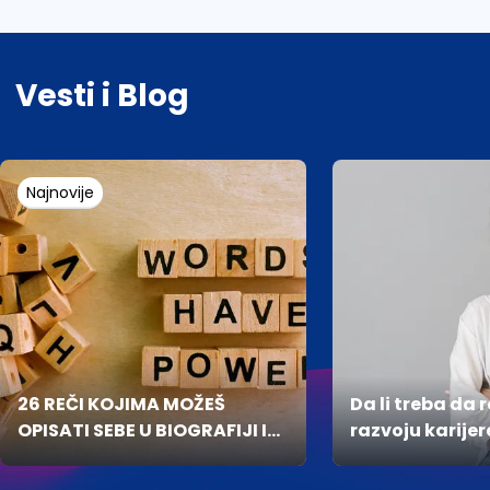
Vesti i Blog
Najnovije
26 REČI KOJIMA MOŽEŠ
Da li treba da 
OPISATI SEBE U BIOGRAFIJI I
razvoju karijer
NA INTERVJUU
studiraš?