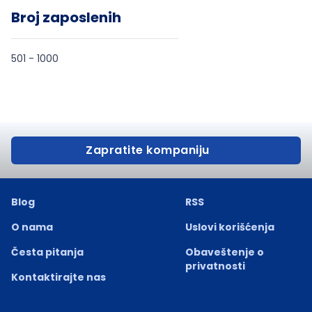
Broj zaposlenih
501 - 1000
Zapratite kompaniju
Blog
RSS
O nama
Uslovi korišćenja
Česta pitanja
Obaveštenje o
privatnosti
Kontaktirajte nas