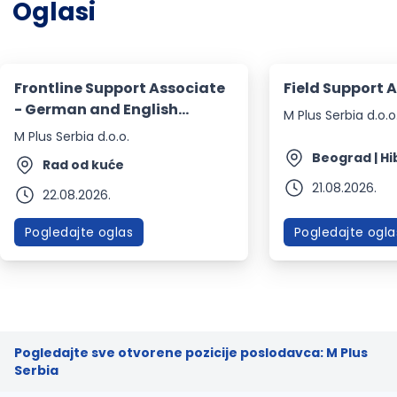
Oglasi
Frontline Support Associate
Field Support 
- German and English
M Plus Serbia d.o.o
language
M Plus Serbia d.o.o.
Beograd | Hi
Rad od kuće
21.08.2026.
22.08.2026.
Pogledajte oglas
Pogledajte ogla
Pogledajte sve otvorene pozicije poslodavca: M Plus
Serbia