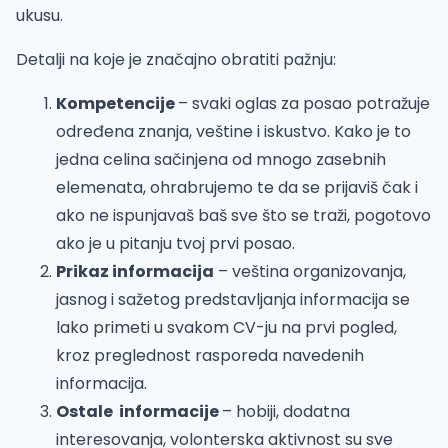
ukusu.
Detalji na koje je značajno obratiti pažnju:
Kompetencije
– svaki oglas za posao potražuje
određena znanja, veštine i iskustvo. Kako je to
jedna celina sačinjena od mnogo zasebnih
elemenata, ohrabrujemo te da se prijaviš čak i
ako ne ispunjavaš baš sve što se traži, pogotovo
ako je u pitanju tvoj prvi posao.
Prikaz informacija
– veština organizovanja,
jasnog i sažetog predstavljanja informacija se
lako primeti u svakom CV-ju na prvi pogled,
kroz preglednost rasporeda navedenih
informacija.
Ostale informacije
– hobiji, dodatna
interesovanja, volonterska aktivnost su sve