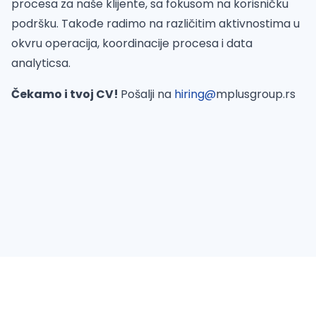
procesa za naše klijente, sa fokusom na korisničku
podršku. Takođe radimo na različitim aktivnostima u
okvru operacija, koordinacije procesa i data
analyticsa.
Čekamo i tvoj CV!
Pošalji na
hiring@
mplusgroup.rs