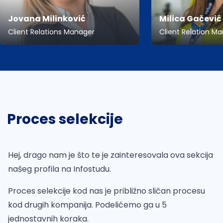
Jovana Milinković
Milica Gačević
Client Relations Manager
Client Relation M
Proces selekcije
Hej, drago nam je što te je zainteresovala ova sekcija
našeg profila na Infostudu.
Proces selekcije kod nas je približno sličan procesu
kod drugih kompanija. Podelićemo ga u 5
jednostavnih koraka.