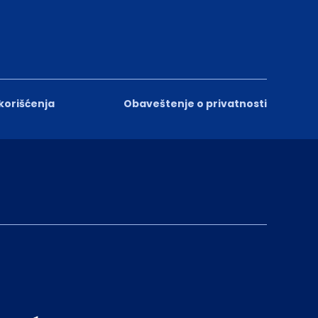
 korišćenja
Obaveštenje o privatnosti