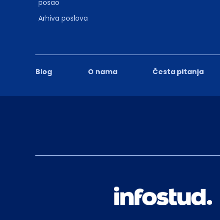
posao
Arhiva poslova
Blog
O nama
Česta pitanja