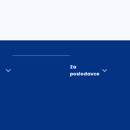
Za
poslodavce