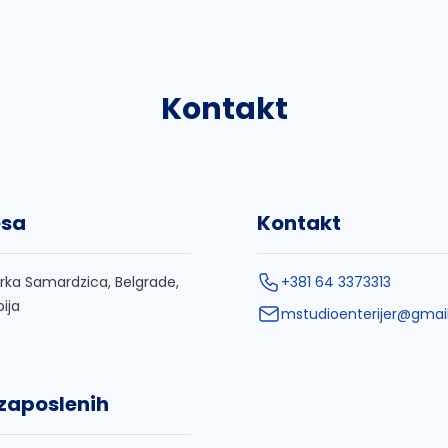
Kontakt
esa
Kontakt
rka Samardzica, Belgrade,
+381 64 3373313
bija
mstudioenterijer@gmai
 zaposlenih