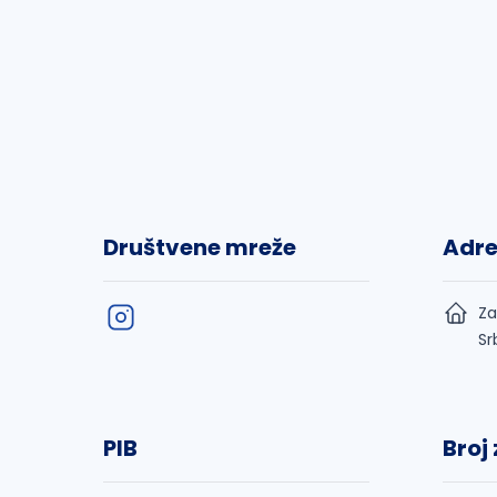
Društvene mreže
Adr
Za
Sr
PIB
Broj