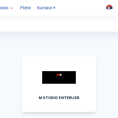
osao
Plate
Kursevi
M STUDIO ENTERIJER