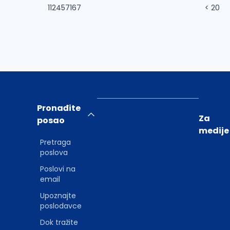
112457167
< 20
Pronađite
Za
posao
medije
Pretraga
poslova
Poslovi na
email
Upoznajte
poslodavce
Dok tražite