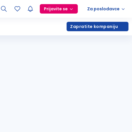
Prijavite se
Za poslodavce
Zapratite kompaniju