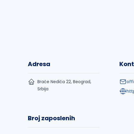
Adresa
Kont
Braće Nedića 22, Beograd,
off
Srbija
htt
Broj zaposlenih