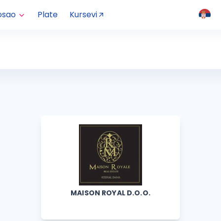
osao
Plate
Kursevi
MAISON ROYAL D.O.O.