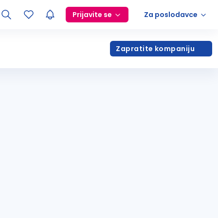
Prijavite se
Za poslodavce
Zapratite kompaniju