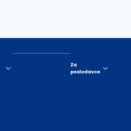
Za
poslodavce