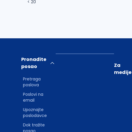
< 20
Pronađite
Za
posao
medije
Pretraga
poslova
Poslovi na
email
Upoznajte
poslodavce
Dok tražite
posao