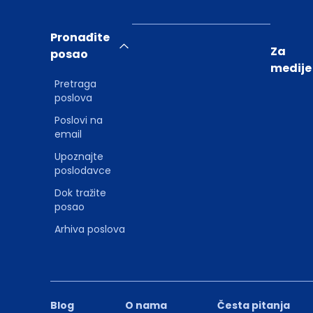
Pronađite
Za
posao
medije
Pretraga
poslova
Poslovi na
email
Upoznajte
poslodavce
Dok tražite
posao
Arhiva poslova
Blog
O nama
Česta pitanja