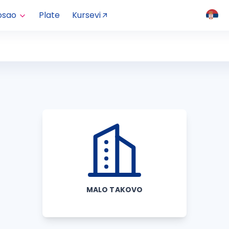
osao
Plate
Kursevi
MALO TAKOVO