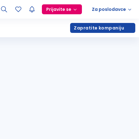
Prijavite se
Za poslodavce
Zapratite kompaniju