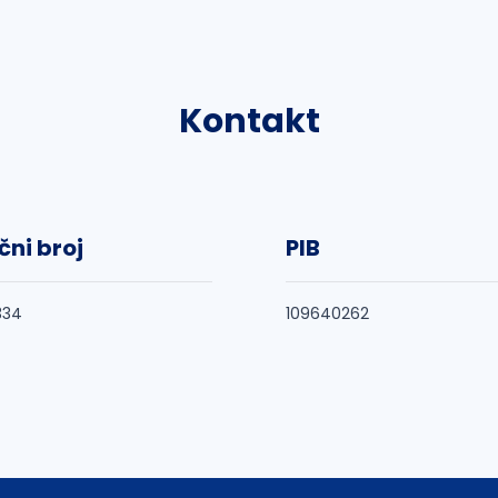
Kontakt
čni broj
PIB
334
109640262