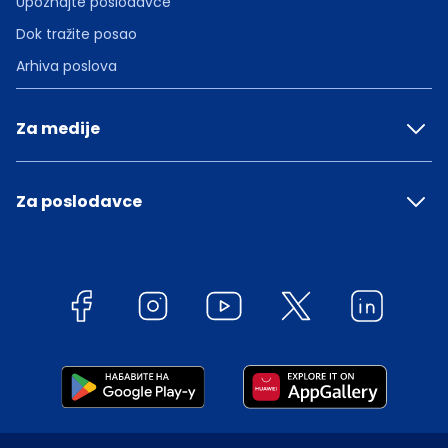
Upoznajte poslodavce
Dok tražite posao
Arhiva poslova
Za medije
Za poslodavce