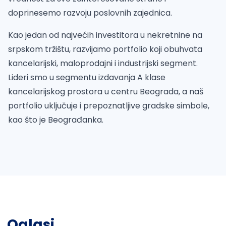
doprinesemo razvoju poslovnih zajednica.
Kao jedan od najvećih investitora u nekretnine na
srpskom tržištu, razvijamo portfolio koji obuhvata
kancelarijski, maloprodajni i industrijski segment.
Lideri smo u segmentu izdavanja A klase
kancelarijskog prostora u centru Beograda, a naš
portfolio uključuje i prepoznatljive gradske simbole,
kao što je Beograđanka.
Oglasi