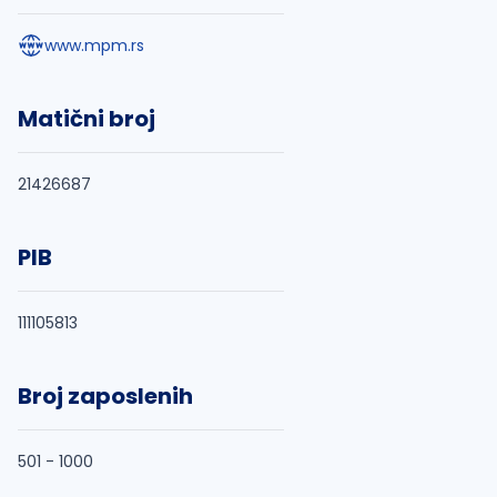
www.mpm.rs
Matični broj
21426687
PIB
111105813
Broj zaposlenih
501 - 1000