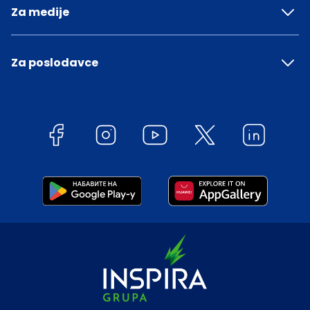
Za medije
Za poslodavce