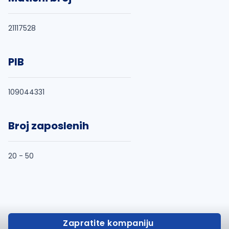
21117528
PIB
109044331
Broj zaposlenih
20 - 50
Zapratite kompaniju