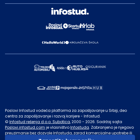
Poslovi Infostud vodeća platforma za zapošljavanje u Srbiji, deo
centra za zapošljavanje i razvoj karijere - Infostud.
©
Infostud rešenja d.o.o. Subotica
, 2000 -
2026
. Sadržaj sajta
Poslovi.infostud.com
je vlasništvo
Infostuda
. Zabranjeno je njegovo
preuzimanje bez dozvole
Infostuda
, zarad komercijalne upotrebe ili
u druge svrhe, osim za lične potrebe posetilaca sajta.
Uslovi