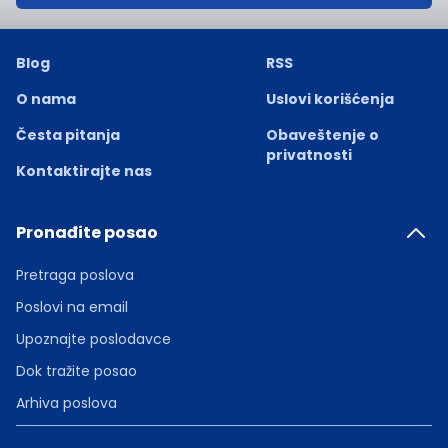
Blog
RSS
O nama
Uslovi korišćenja
Česta pitanja
Obaveštenje o
privatnosti
Kontaktirajte nas
Pronađite posao
Pretraga poslova
Poslovi na email
Upoznajte poslodavce
Dok tražite posao
Arhiva poslova