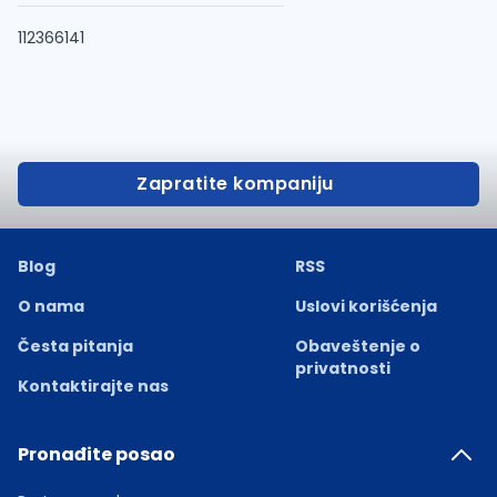
112366141
Zapratite kompaniju
Blog
RSS
O nama
Uslovi korišćenja
Česta pitanja
Obaveštenje o
privatnosti
Kontaktirajte nas
Pronađite posao