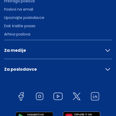
Pretraga poslova
Poslovi na email
Upoznajte poslodavce
Dok tražite posao
Arhiva poslova
Za medije
Za poslodavce