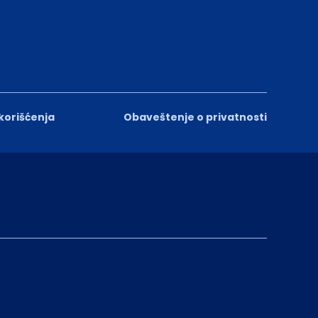
 korišćenja
Obaveštenje o privatnosti