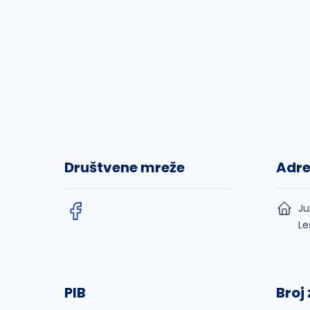
Društvene mreže
Adr
Ju
Le
PIB
Broj