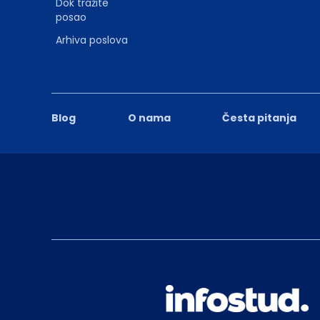
Dok tražite
posao
Arhiva poslova
Blog
O nama
Česta pitanja