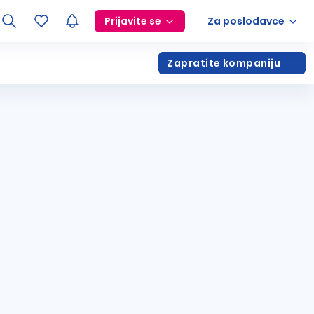
Prijavite se
Za poslodavce
Zapratite kompaniju