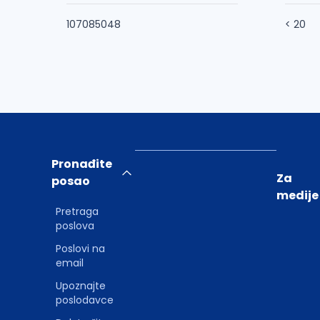
107085048
< 20
Pronađite
Za
posao
medije
Pretraga
poslova
Poslovi na
email
Upoznajte
poslodavce