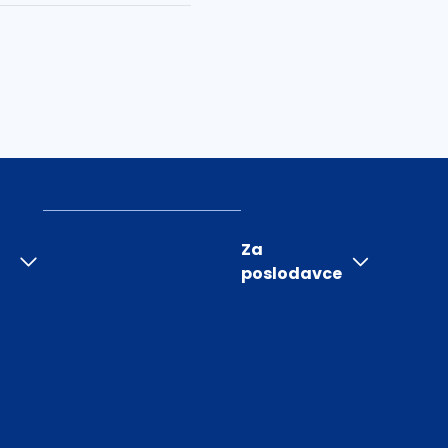
Za
poslodavce