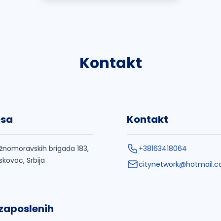
Kontakt
esa
Kontakt
žnomoravskih brigada 183,
+38163418064
skovac, Srbija
citynetwork@hotmail.
 zaposlenih