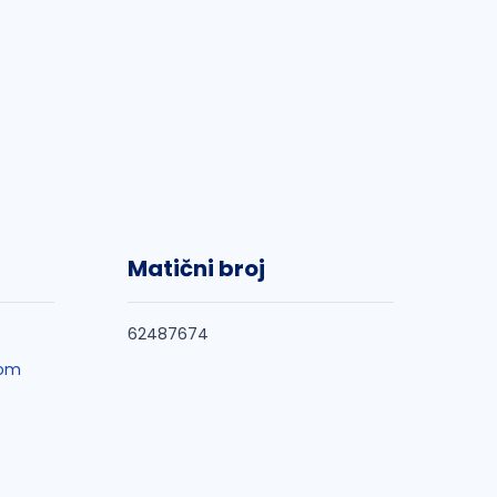
Matični broj
62487674
com