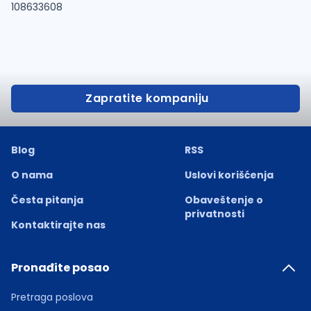
108633608
Zapratite kompaniju
Blog
RSS
O nama
Uslovi korišćenja
Česta pitanja
Obaveštenje o
privatnosti
Kontaktirajte nas
Pronađite posao
Pretraga poslova