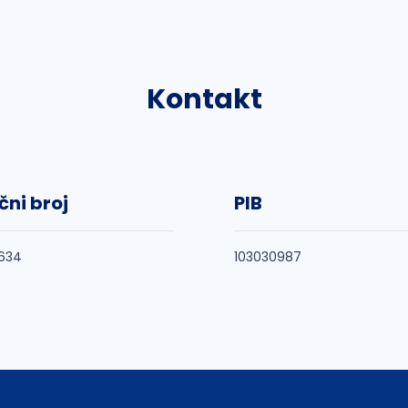
Kontakt
čni broj
PIB
634
103030987