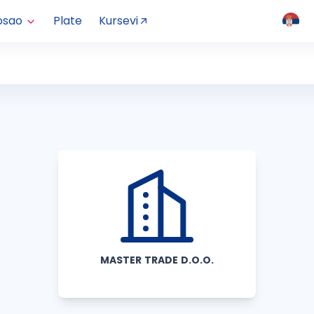
osao
Plate
Kursevi
MASTER TRADE D.O.O.