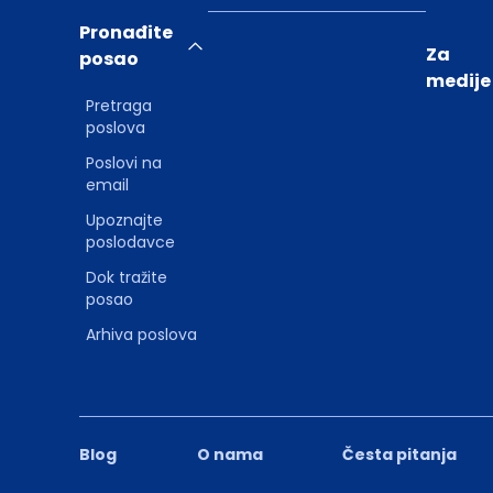
Pronađite
Za
posao
medije
Pretraga
poslova
Poslovi na
email
Upoznajte
poslodavce
Dok tražite
posao
Arhiva poslova
Blog
O nama
Česta pitanja