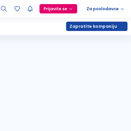
Prijavite se
Za poslodavce
Zapratite kompaniju