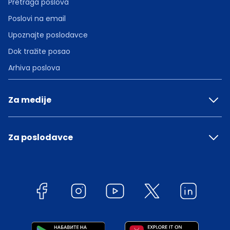
Pretraga poslova
Poslovi na email
Upoznajte poslodavce
Dok tražite posao
Arhiva poslova
Za medije
Za poslodavce