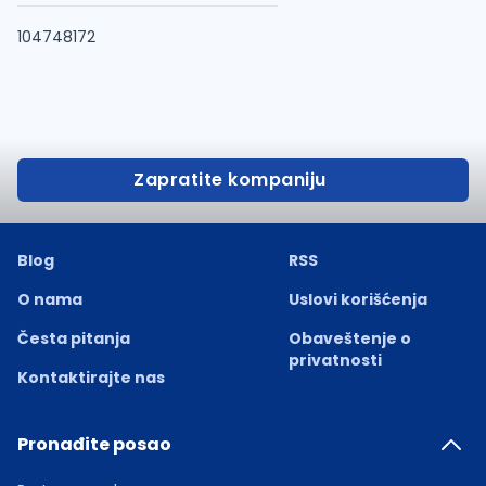
104748172
Zapratite kompaniju
Blog
RSS
O nama
Uslovi korišćenja
Česta pitanja
Obaveštenje o
privatnosti
Kontaktirajte nas
Pronađite posao