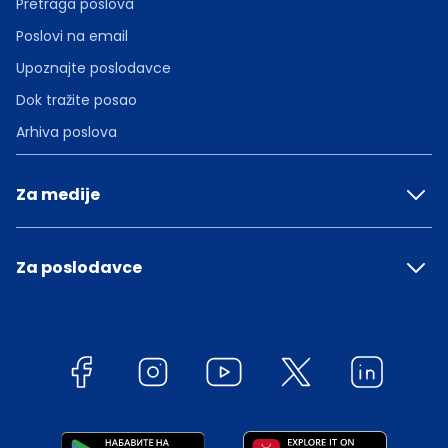
Pretraga poslova
Poslovi na email
Upoznajte poslodavce
Dok tražite posao
Arhiva poslova
Za medije
Za poslodavce