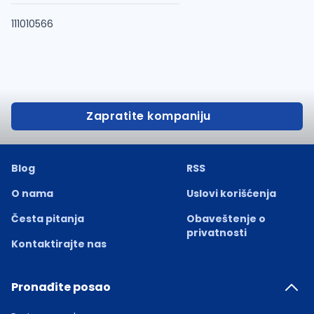
111010566
Zapratite kompaniju
Blog
RSS
O nama
Uslovi korišćenja
Česta pitanja
Obaveštenje o
privatnosti
Kontaktirajte nas
Pronađite posao