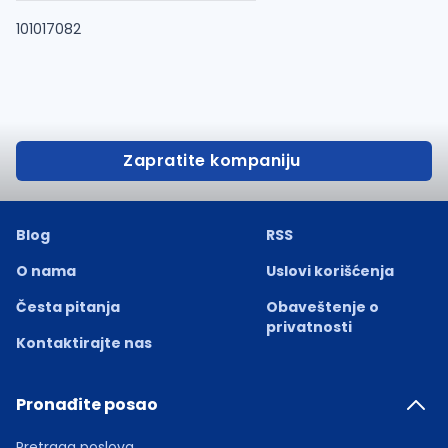
101017082
Zapratite kompaniju
Blog
RSS
O nama
Uslovi korišćenja
Česta pitanja
Obaveštenje o
privatnosti
Kontaktirajte nas
Pronađite posao
Pretraga poslova