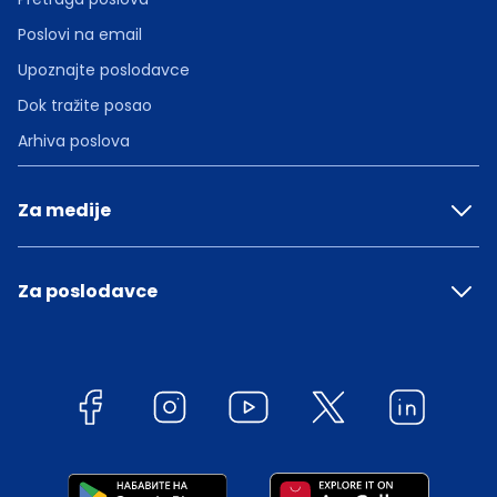
Poslovi na email
Upoznajte poslodavce
Dok tražite posao
Arhiva poslova
Za medije
Za poslodavce