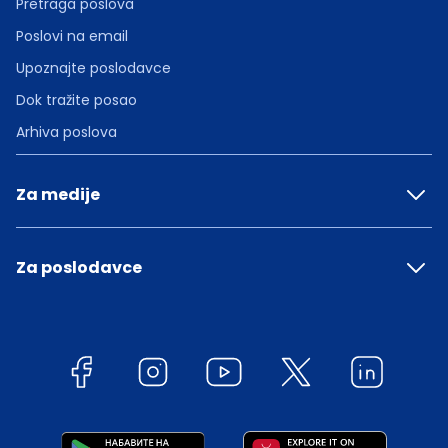
Pretraga poslova
Poslovi na email
Upoznajte poslodavce
Dok tražite posao
Arhiva poslova
Za medije
Za poslodavce