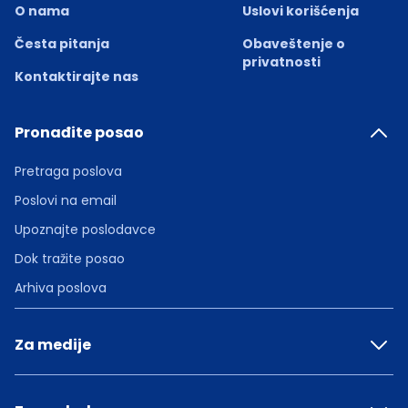
O nama
Uslovi korišćenja
Česta pitanja
Obaveštenje o
privatnosti
Kontaktirajte nas
Pronađite posao
Pretraga poslova
Poslovi na email
Upoznajte poslodavce
Dok tražite posao
Arhiva poslova
Za medije