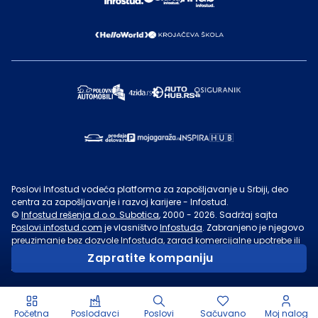
Poslovi Infostud vodeća platforma za zapošljavanje u Srbiji, deo
centra za zapošljavanje i razvoj karijere - Infostud.
©
Infostud rešenja d.o.o. Subotica
, 2000 -
2026
. Sadržaj sajta
Poslovi.infostud.com
je vlasništvo
Infostuda
. Zabranjeno je njegovo
preuzimanje bez dozvole
Infostuda
, zarad komercijalne upotrebe ili
u druge svrhe, osim za lične potrebe posetilaca sajta.
Uslovi
Zapratite kompaniju
korišćenja.
Početna
Poslodavci
Poslovi
Sačuvano
Moj nalog