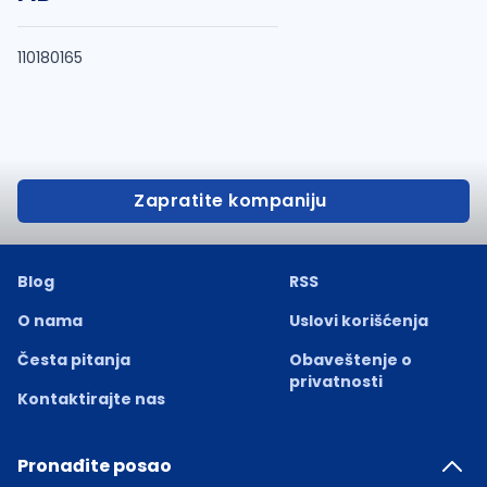
110180165
Zapratite kompaniju
Blog
RSS
O nama
Uslovi korišćenja
Česta pitanja
Obaveštenje o
privatnosti
Kontaktirajte nas
Pronađite posao