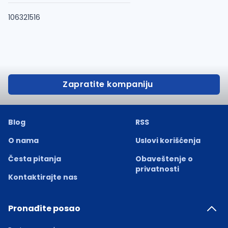
106321516
Zapratite kompaniju
Blog
RSS
O nama
Uslovi korišćenja
Česta pitanja
Obaveštenje o
privatnosti
Kontaktirajte nas
Pronađite posao