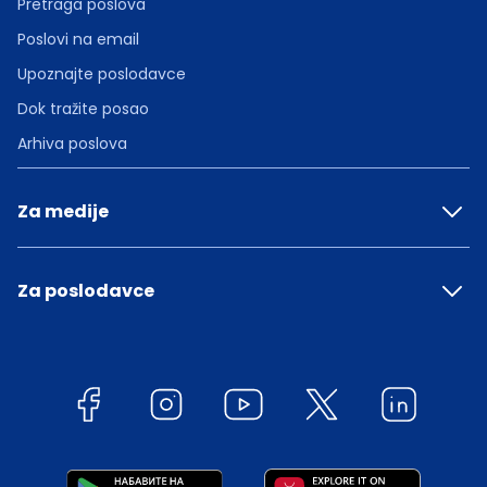
Pretraga poslova
Poslovi na email
Upoznajte poslodavce
Dok tražite posao
Arhiva poslova
Za medije
Za poslodavce