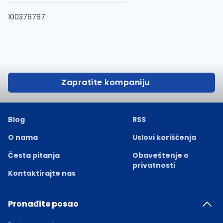
100376767
Zapratite kompaniju
Blog
RSS
O nama
Uslovi korišćenja
Česta pitanja
Obaveštenje o
privatnosti
Kontaktirajte nas
Pronađite posao