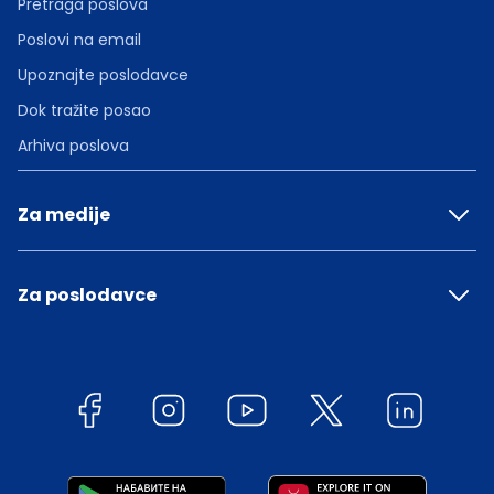
Pretraga poslova
Poslovi na email
Upoznajte poslodavce
Dok tražite posao
Arhiva poslova
Za medije
Za poslodavce