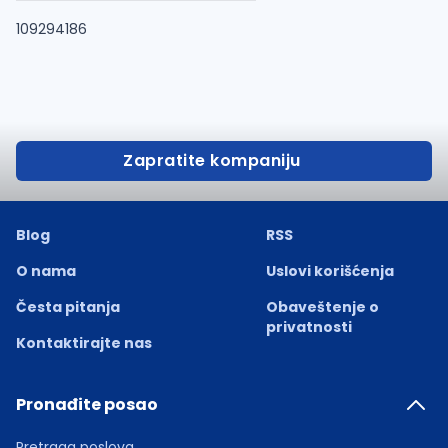
109294186
Zapratite kompaniju
Blog
RSS
O nama
Uslovi korišćenja
Česta pitanja
Obaveštenje o
privatnosti
Kontaktirajte nas
Pronađite posao
Pretraga poslova