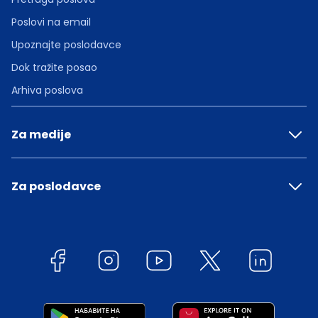
Poslovi na email
Upoznajte poslodavce
Dok tražite posao
Arhiva poslova
Za medije
Za poslodavce