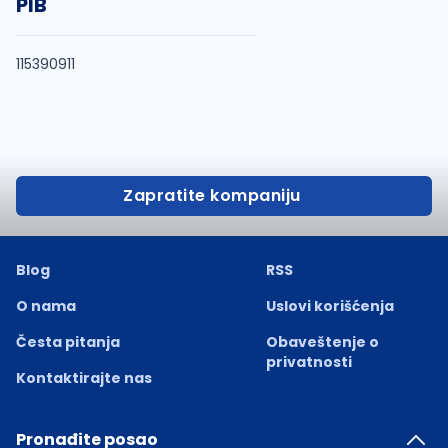
PIB
115390911
Zapratite kompaniju
Blog
RSS
O nama
Uslovi korišćenja
Česta pitanja
Obaveštenje o
privatnosti
Kontaktirajte nas
Pronađite posao