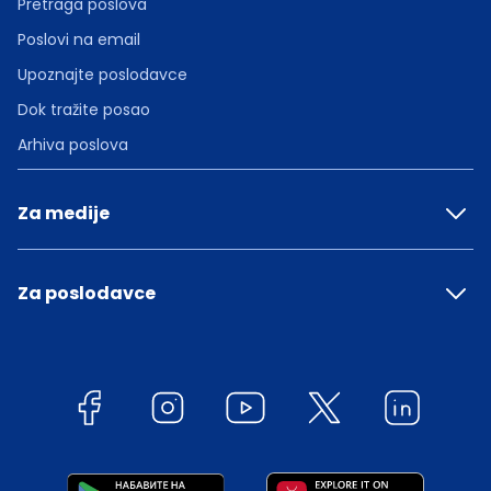
Pretraga poslova
Poslovi na email
Upoznajte poslodavce
Dok tražite posao
Arhiva poslova
Za medije
Za poslodavce