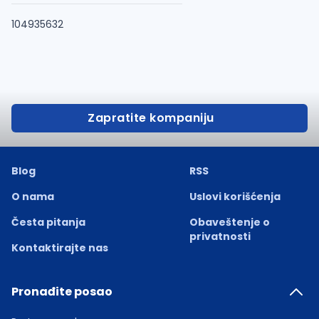
104935632
Zapratite kompaniju
Blog
RSS
O nama
Uslovi korišćenja
Česta pitanja
Obaveštenje o
privatnosti
Kontaktirajte nas
Pronađite posao