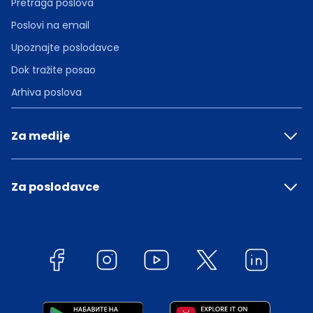
Pretraga poslova
Poslovi na email
Upoznajte poslodavce
Dok tražite posao
Arhiva poslova
Za medije
Za poslodavce