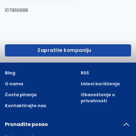
107866988
Zapratite kompaniju
Blog
RSS
O nama
Uslovi korišćenja
Česta pitanja
Obaveštenje o
privatnosti
Kontaktirajte nas
Pronađite posao