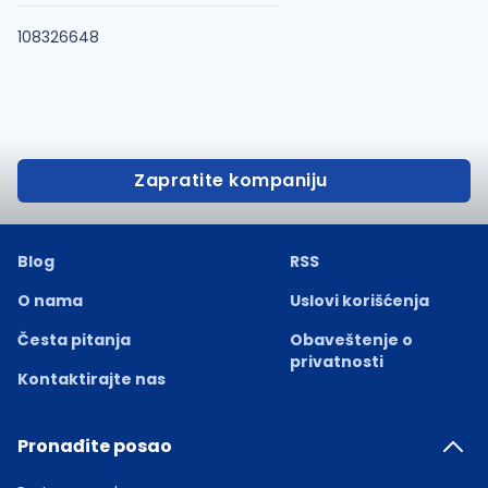
108326648
Zapratite kompaniju
Blog
RSS
O nama
Uslovi korišćenja
Česta pitanja
Obaveštenje o
privatnosti
Kontaktirajte nas
Pronađite posao