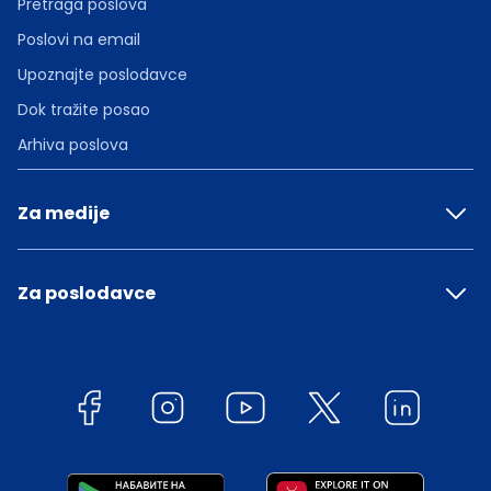
Pretraga poslova
Poslovi na email
Upoznajte poslodavce
Dok tražite posao
Arhiva poslova
Za medije
Za poslodavce