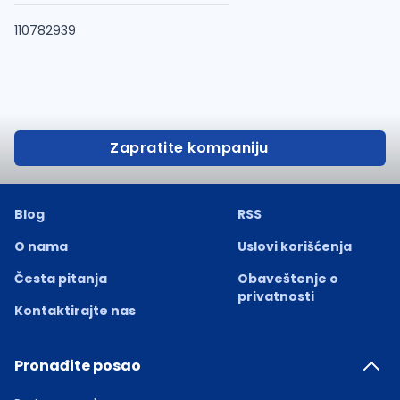
110782939
Zapratite kompaniju
Blog
RSS
O nama
Uslovi korišćenja
Česta pitanja
Obaveštenje o
privatnosti
Kontaktirajte nas
Pronađite posao