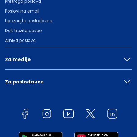
Pretraga poslova
Poslovi na email
Upoznajte poslodavce
Dok tražite posao
Arhiva poslova
Za medije
Za poslodavce