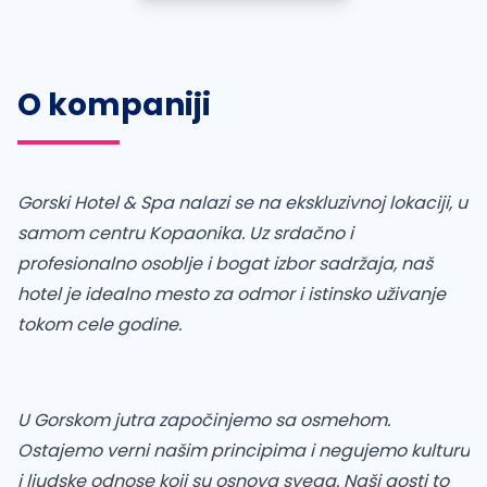
O kompaniji
Gorski Hotel & Spa nalazi se na ekskluzivnoj lokaciji, u
samom centru Kopaonika. Uz srdačno i
profesionalno osoblje i bogat izbor sadržaja, naš
hotel je idealno mesto za odmor i istinsko uživanje
tokom cele godine.
U Gorskom jutra započinjemo sa osmehom.
Ostajemo verni našim principima i negujemo kulturu
i ljudske odnose koji su osnova svega. Naši gosti to