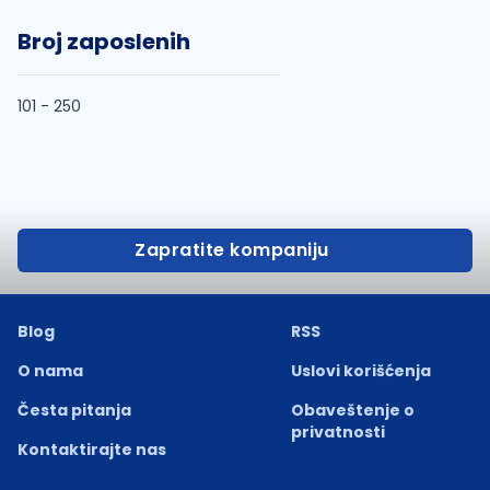
Broj zaposlenih
101 - 250
Zapratite kompaniju
Blog
RSS
O nama
Uslovi korišćenja
Česta pitanja
Obaveštenje o
privatnosti
Kontaktirajte nas