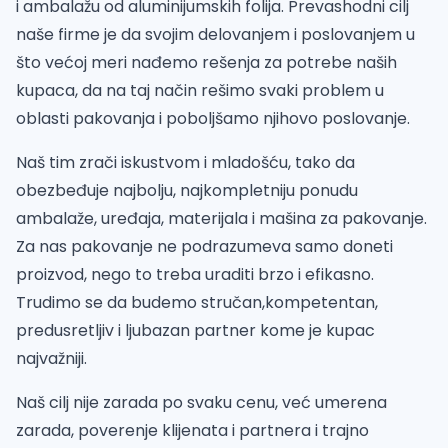
i ambalažu od aluminijumskih folija. Prevashodni cilj
naše firme je da svojim delovanjem i poslovanjem u
što većoj meri nađemo rešenja za potrebe naših
kupaca, da na taj način rešimo svaki problem u
oblasti pakovanja i poboljšamo njihovo poslovanje.
Naš tim zrači iskustvom i mladošću, tako da
obezbeđuje najbolju, najkompletniju ponudu
ambalaže, uređaja, materijala i mašina za pakovanje.
Za nas pakovanje ne podrazumeva samo doneti
proizvod, nego to treba uraditi brzo i efikasno.
Trudimo se da budemo stručan,kompetentan,
predusretljiv i ljubazan partner kome je kupac
najvažniji.
Naš cilj nije zarada po svaku cenu, već umerena
zarada, poverenje klijenata i partnera i trajno