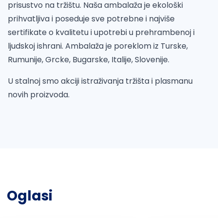
prisustvo na tržištu. Naša ambalaža je ekološki
prihvatljiva i poseduje sve potrebne i najviše
sertifikate o kvalitetu i upotrebi u prehrambenoj i
ljudskoj ishrani. Ambalaža je poreklom iz Turske,
Rumunije, Grcke, Bugarske, Italije, Slovenije.
U stalnoj smo akciji istraživanja tržišta i plasmanu
novih proizvoda.
Oglasi