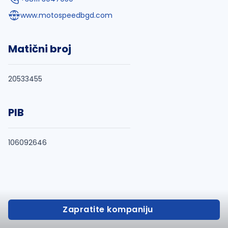
www.motospeedbgd.com
Matični broj
20533455
PIB
106092646
Zapratite kompaniju