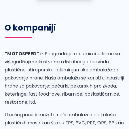
O kompaniji
“MOTOSPEED”
iz Beograda, je renomirana firma sa
višegodišnjim iskustvom u distribuciji proizvoda
plastične, stiroporske i aluminijumske ambalaže za
pakovanje hrane. Naša ambalaža se koristi u industriji
hrane za pakovanje: pečurki, pekarskih proizvoda,
keteringe, fast food-ove, ribarnice, poslastičarnice,
restorane, itd.
U našoj ponudi možete naći ambalažu od ekološki
plastičnih masa kao što su EPS, PVC, PET, OPS, PP kao