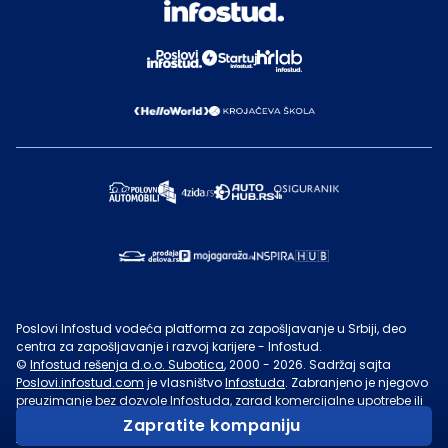
Poslovi Infostud vodeća platforma za zapošljavanje u Srbiji, deo
centra za zapošljavanje i razvoj karijere - Infostud.
©
Infostud rešenja d.o.o. Subotica
, 2000 -
2026
. Sadržaj sajta
Poslovi.infostud.com
je vlasništvo
Infostuda
. Zabranjeno je njegovo
preuzimanje bez dozvole
Infostuda
, zarad komercijalne upotrebe ili
u druge svrhe, osim za lične potrebe posetilaca sajta.
Uslovi
Zapratite kompaniju
korišćenja.