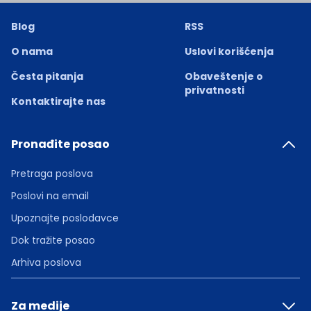
Blog
RSS
O nama
Uslovi korišćenja
Česta pitanja
Obaveštenje o
privatnosti
Kontaktirajte nas
Pronađite posao
Pretraga poslova
Poslovi na email
Upoznajte poslodavce
Dok tražite posao
Arhiva poslova
Za medije