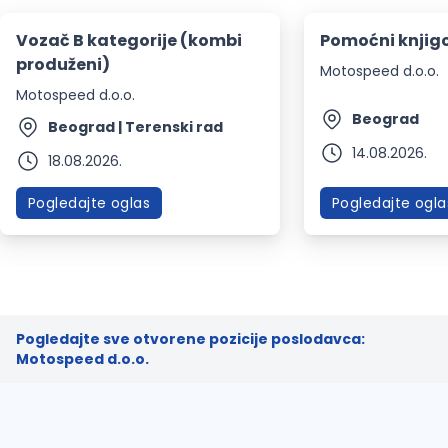
Vozač B kategorije (kombi
Pomoćni knjig
produženi)
Motospeed d.o.o.
Motospeed d.o.o.
Beograd
Beograd | Terenski rad
14.08.2026.
18.08.2026.
Pogledajte oglas
Pogledajte ogla
Pogledajte sve otvorene pozicije poslodavca:
Motospeed d.o.o.