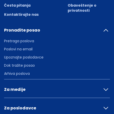
Česta pitanja
Obaveštenje o
privatnosti
Kontaktirajte nas
Pronađite posao
Pretraga poslova
Poslovi na email
Upoznajte poslodavce
Dok tražite posao
Arhiva poslova
Za medije
Za poslodavce