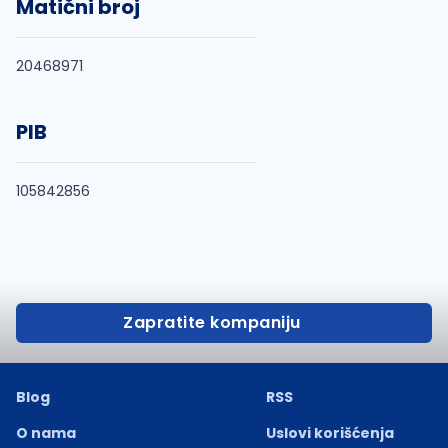
Matični broj
20468971
PIB
105842856
Zapratite kompaniju
Blog
RSS
O nama
Uslovi korišćenja