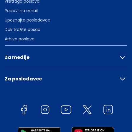
Pretraga poslova
Poslovi na email
Upoznajte poslodavce
Dok tražite posao
Arhiva poslova
Za medije
Za poslodavce