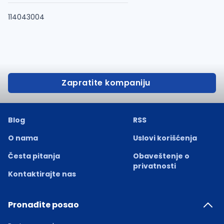
114043004
Zapratite kompaniju
Blog
RSS
O nama
Uslovi korišćenja
Česta pitanja
Obaveštenje o
privatnosti
Kontaktirajte nas
Pronađite posao