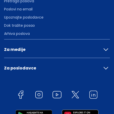
Pretraga poslova
Poslovi na email
Upoznajte poslodavce
Dok tražite posao
Arhiva poslova
Za medije
Za poslodavce