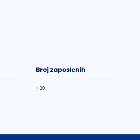
Broj zaposlenih
< 20