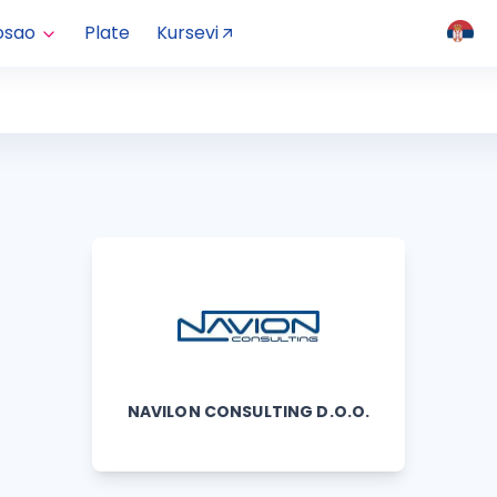
osao
Plate
Kursevi
NAVILON CONSULTING D.O.O.