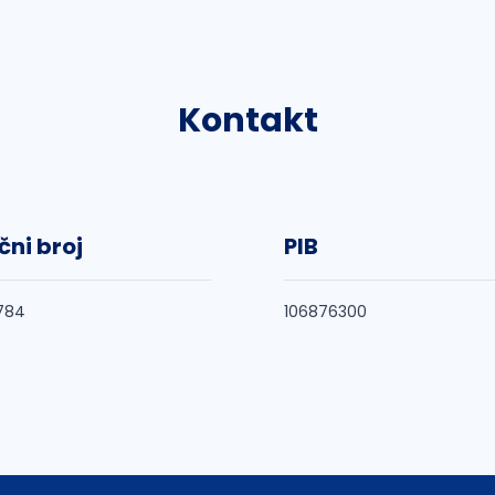
Kontakt
čni broj
PIB
784
106876300