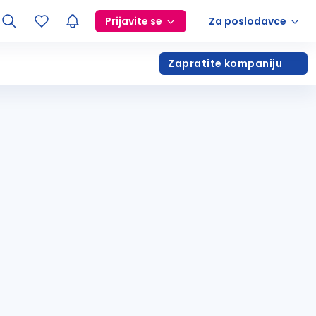
Prijavite se
Za poslodavce
Zapratite kompaniju