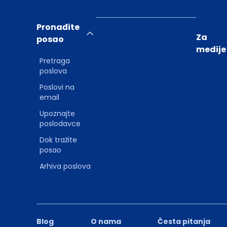
Pronađite
Za
posao
medije
Pretraga
poslova
Poslovi na
email
Upoznajte
poslodavce
Dok tražite
posao
Arhiva poslova
Blog
O nama
Česta pitanja