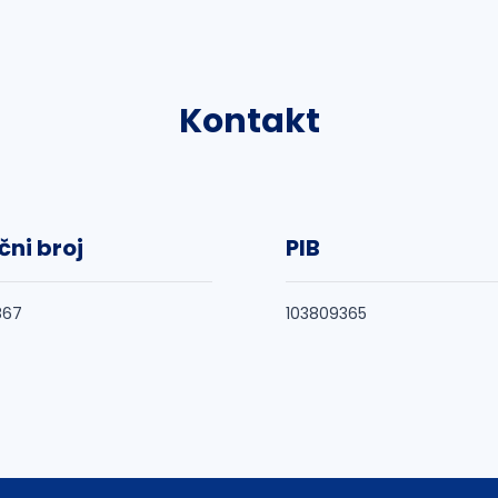
Kontakt
čni broj
PIB
867
103809365