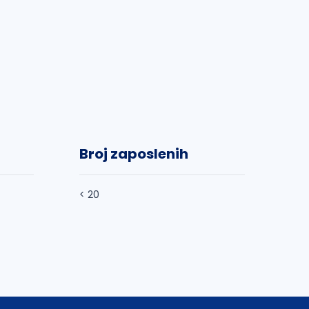
Broj zaposlenih
< 20