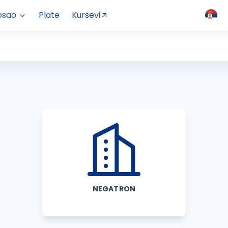
osao
Plate
Kursevi
NEGATRON