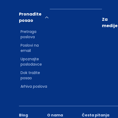
Pronađite
Za
posao
medije
Pretraga
poslova
Poslovi na
email
Upoznajte
poslodavce
Dok tražite
posao
Arhiva poslova
Blog
O nama
Česta pitanja