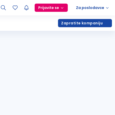
Prijavite se
Za poslodavce
Zapratite kompaniju