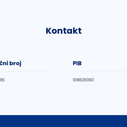
Kontakt
čni broj
PIB
86
108826083