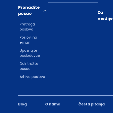
Pronađite
Za
posao
medije
Pretraga
poslova
Poslovi na
email
Upoznajte
poslodavce
Dok tražite
posao
Arhiva poslova
Blog
O nama
Česta pitanja