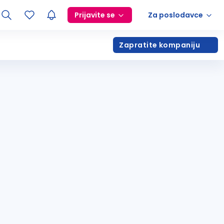
Prijavite se
Za poslodavce
Zapratite kompaniju