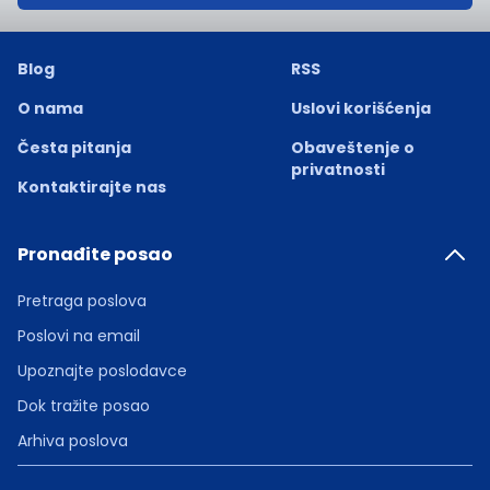
Blog
RSS
O nama
Uslovi korišćenja
Česta pitanja
Obaveštenje o
privatnosti
Kontaktirajte nas
Pronađite posao
Pretraga poslova
Poslovi na email
Upoznajte poslodavce
Dok tražite posao
Arhiva poslova