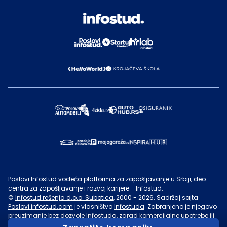
Poslovi Infostud vodeća platforma za zapošljavanje u Srbiji, deo
centra za zapošljavanje i razvoj karijere - Infostud.
©
Infostud rešenja d.o.o. Subotica
, 2000 -
2026
. Sadržaj sajta
Poslovi.infostud.com
je vlasništvo
Infostuda
. Zabranjeno je njegovo
preuzimanje bez dozvole
Infostuda
, zarad komercijalne upotrebe ili
u druge svrhe, osim za lične potrebe posetilaca sajta.
Uslovi