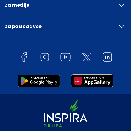
Za medije
Za poslodavce