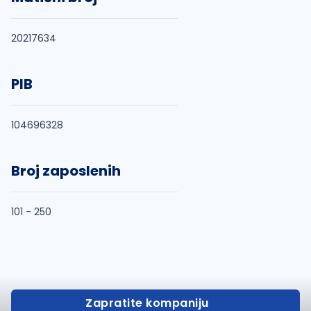
20217634
PIB
104696328
Broj zaposlenih
101 - 250
Zapratite kompaniju