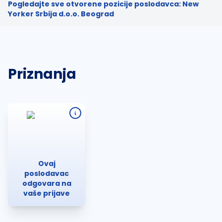
Pogledajte sve otvorene pozicije poslodavca: New
Yorker Srbija d.o.o. Beograd
Priznanja
Ovaj
poslodavac
odgovara na
vaše prijave