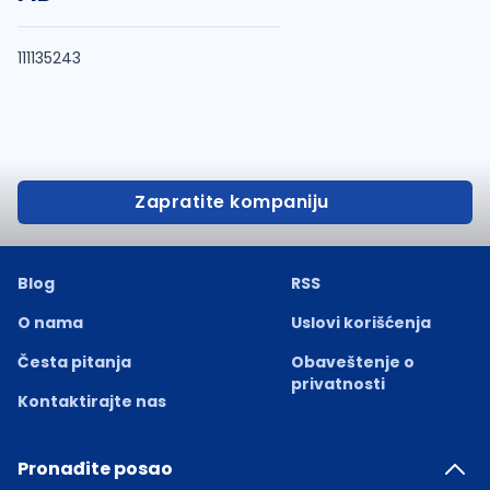
111135243
Zapratite kompaniju
Blog
RSS
O nama
Uslovi korišćenja
Česta pitanja
Obaveštenje o
privatnosti
Kontaktirajte nas
Pronađite posao