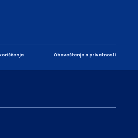
 korišćenja
Obaveštenje o privatnosti