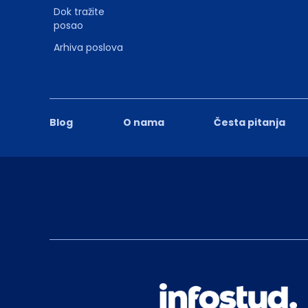
Dok tražite
posao
Arhiva poslova
Blog
O nama
Česta pitanja