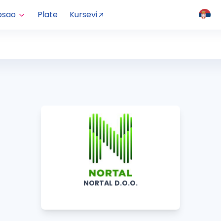
osao
Plate
Kursevi
NORTAL D.O.O.