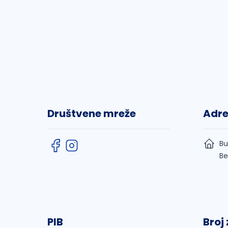
Društvene mreže
Adr
Bu
Be
PIB
Broj