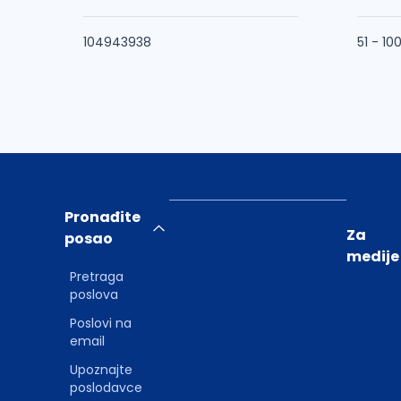
104943938
51 - 10
Pronađite
Za
posao
medije
Pretraga
poslova
Poslovi na
email
Upoznajte
poslodavce