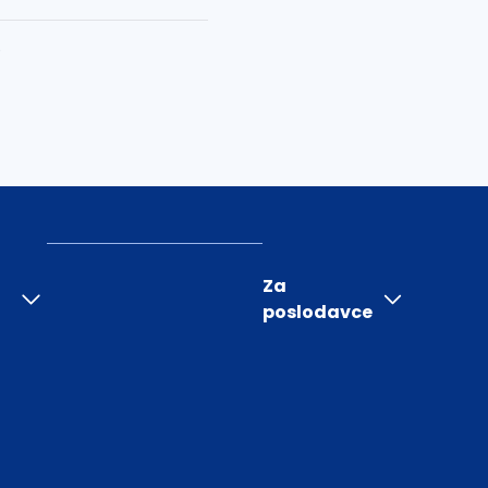
0
Za
poslodavce