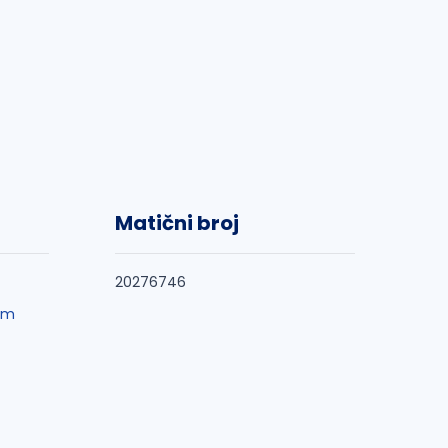
Matični broj
20276746
om