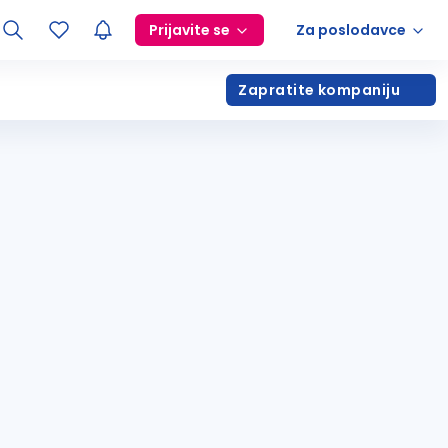
Prijavite se
Za poslodavce
Zapratite kompaniju