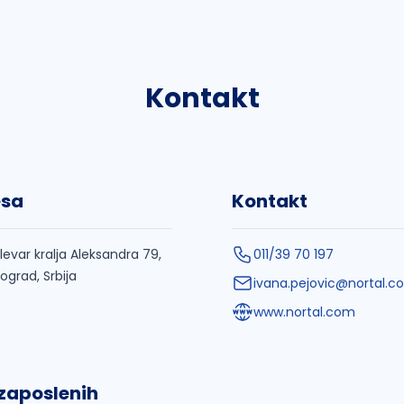
Kontakt
esa
Kontakt
levar kralja Aleksandra 79,
011/39 70 197
ograd, Srbija
ivana.pejovic@nortal.c
www.nortal.com
 zaposlenih