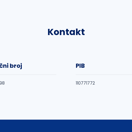
Kontakt
čni broj
PIB
98
110771772