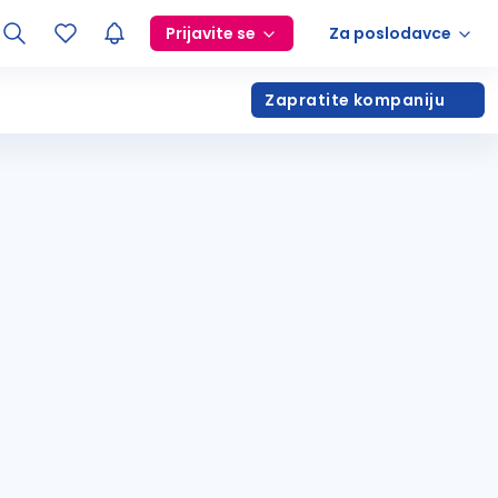
Prijavite se
Za poslodavce
Zapratite kompaniju