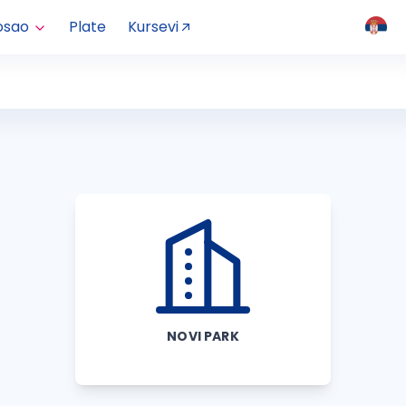
osao
Plate
Kursevi
NOVI PARK