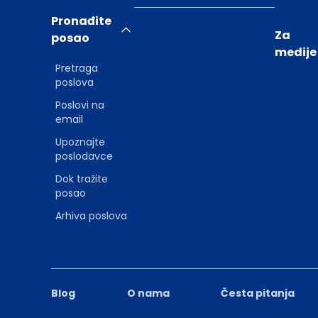
Pronađite
Za
posao
medije
Pretraga
poslova
Poslovi na
email
Upoznajte
poslodavce
Dok tražite
posao
Arhiva poslova
Blog
O nama
Česta pitanja