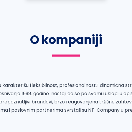
O kompaniji
arakterišu fleksibilnost, profesionalnost,i dinamična str
nivanja 1998. godine nastoji da se po svemu uklopi u opi
 prepoznatljivi brandovi, brzo reagovanjena tržišne zahtev
ma i poslovnim partnerima svrstali su NT Company u pr