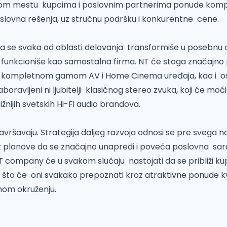
ednom mestu kupcima i poslovnim partnerima ponude kom
oslovna rešenja, uz stručnu podršku i konkurentne cene.
a se svaka od oblasti delovanja transformiše u posebnu ce
 funkcioniše kao samostalna firma. NT će stoga značajno 
 kompletnom gamom AV i Home Cinema uređaja, kao i osta
aboravljeni ni ljubitelji klasičnog stereo zvuka, koji će moć
žnijih svetskih Hi-Fi audio brandova.
avršavaju. Strategija daljeg razvoja odnosi se pre svega n
z planove da se značajno unapredi i poveća poslovna sa
NT company će u svakom slučaju nastojati da se približi kup
, što će oni svakako prepoznati kroz atraktivne ponude 
om okruženju.