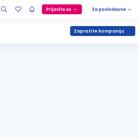
Prijavite se
Za poslodavce
Zapratite kompaniju