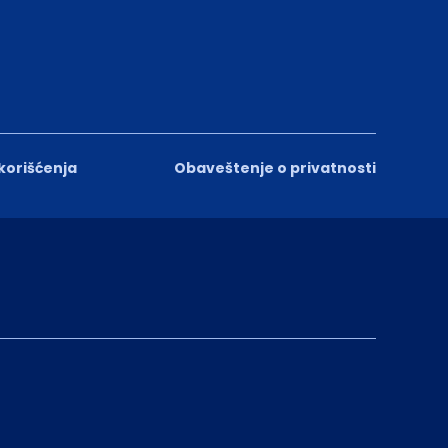
 korišćenja
Obaveštenje o privatnosti