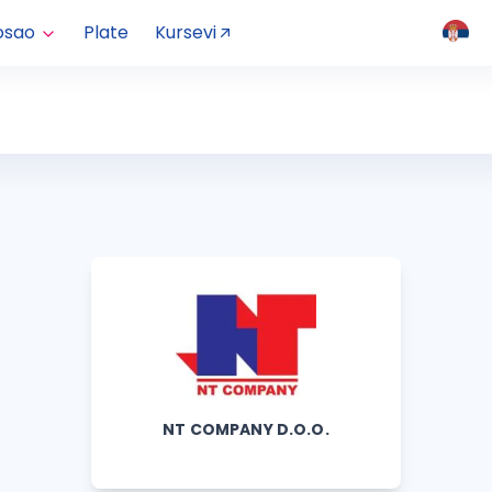
osao
Plate
Kursevi
NT COMPANY D.O.O.