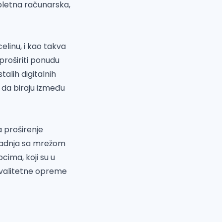
pletna računarska,
linu, i kao takva
proširiti ponudu
lih digitalnih
i da biraju između
a proširenje
radnja sa mrežom
cima, koji su u
kvalitetne opreme