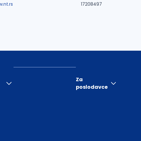
.nt.rs
17208497
Za
poslodavce