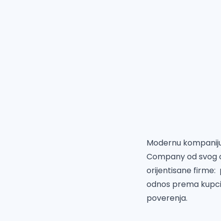
Modernu kompaniju k
Company od svog os
orijentisane firme:
odnos prema kupci
poverenja.