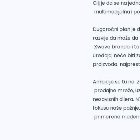
Cilj je da se na j
multimedijalna i p
Dugoročni plan je d
razvije da može da
Xwave branda, i to
uređaja; neće biti z
proizvoda najpresti
Ambicije se tu ne z
prodajne mreže, u
nezavisnih dilera. 
fokusu naše pažnje
primerene modern