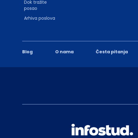
Dok tražite
posao
Arhiva poslova
Blog
O nama
Česta pitanja