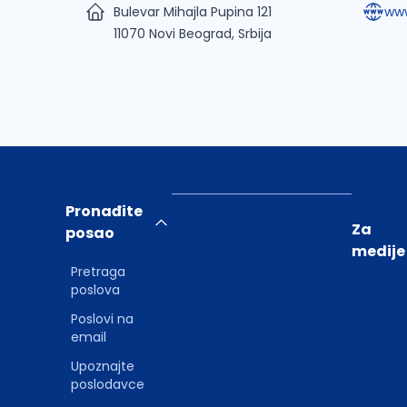
Bulevar Mihajla Pupina 121
www
11070 Novi Beograd, Srbija
Pronađite
Za
posao
medije
Pretraga
poslova
Poslovi na
email
Upoznajte
poslodavce