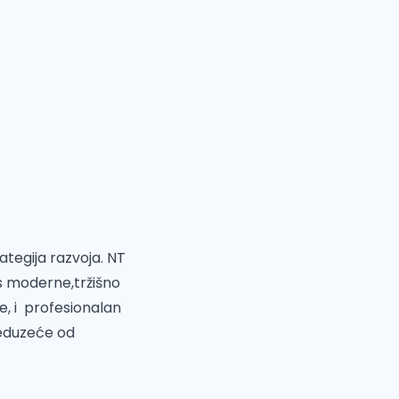
ategija razvoja. NT
s moderne,tržišno
e, i profesionalan
eduzeće od