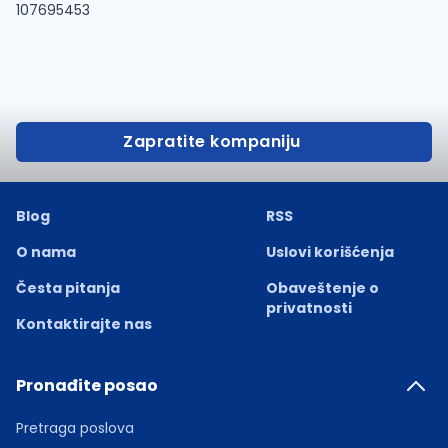
107695453
Zapratite kompaniju
Blog
RSS
O nama
Uslovi korišćenja
Česta pitanja
Obaveštenje o
privatnosti
Kontaktirajte nas
Pronađite posao
Pretraga poslova