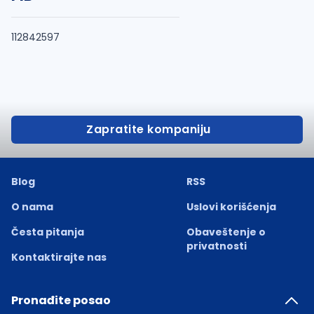
112842597
Zapratite kompaniju
Blog
RSS
O nama
Uslovi korišćenja
Česta pitanja
Obaveštenje o
privatnosti
Kontaktirajte nas
Pronađite posao